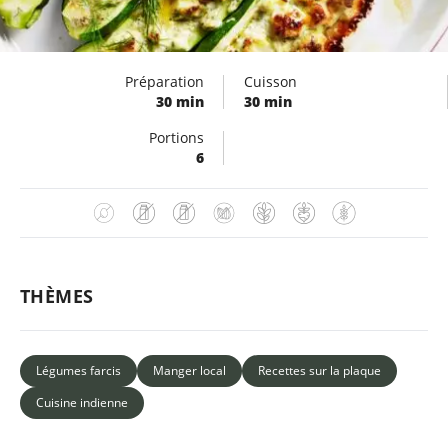
Préparation
Cuisson
30 min
30 min
Portions
6
THÈMES
Légumes farcis
Manger local
Recettes sur la plaque
Cuisine indienne